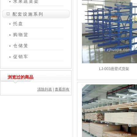
水果蔬菜架
配套设施系列
托盘
购物篮
仓储笼
促销车
LJ-003悬臂式货架
浏览过的商品
清除列表
|
查看所有