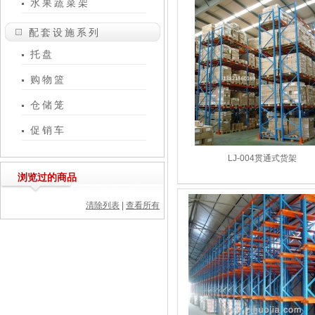
水果蔬菜架
配套设施系列
托盘
购物篮
仓储笼
促销车
LJ-004贯通式货架
浏览过的商品
清除列表
|
查看所有