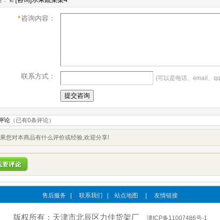
题：
*
咨询内容：
联系方式：
(可以是电话、email、qq
评论
（已有
0
条评论）
果您对本商品有什么评价或经验,欢迎分享!
售后服务
|
联系我们
|
站点地图
|
友情链接
版权所有：天津市北辰区力佳货架厂
津ICP备11007486号-1