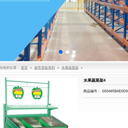
当前的位置：
首页
»
超市货架系列
»
水果蔬菜架
»
水果蔬菜架4
商品编号：
G50485B4E0D9