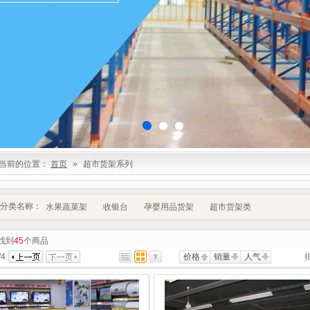
当前的位置：
首页
»
超市货架系列
分类名称：
水果蔬菜架
收银台
孕婴用品货架
超市货架类
找到
45
个商品
/
4
价格
销量
人气