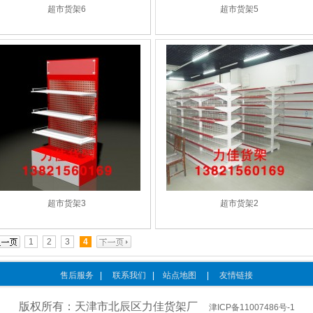
超市货架6
超市货架5
超市货架3
超市货架2
1
2
3
4
售后服务
|
联系我们
|
站点地图
|
友情链接
版权所有：天津市北辰区力佳货架厂
津ICP备11007486号-1