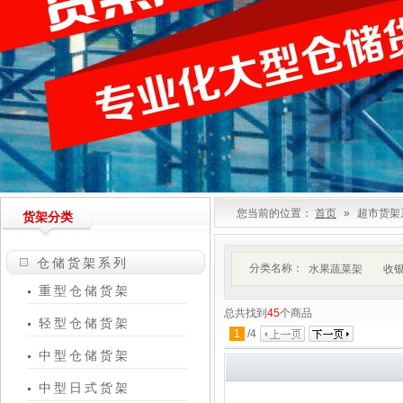
您当前的位置：
首页
»
超市货架
货架分类
仓储货架系列
分类名称：
水果蔬菜架
收
重型仓储货架
总共找到
45
个商品
轻型仓储货架
1
/
4
中型仓储货架
中型日式货架